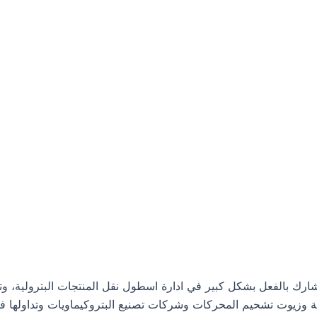
م شركة نفط الخليج، وهي تشارك بالفعل بشكل كبير في ادارة اسطول نقل المنتجا
ية وزيوت تشحيم المحركات وشركات تصنيع البتروكيماويات وتداولها في 