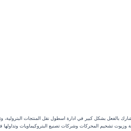
م شركة نفط الخليج، وهي تشارك بالفعل بشكل كبير في ادارة اسطول نقل المنتجا
ية وزيوت تشحيم المحركات وشركات تصنيع البتروكيماويات وتداولها في 