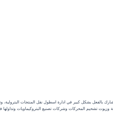
م شركة نفط الخليج، وهي تشارك بالفعل بشكل كبير في ادارة اسطول نقل المنتجا
ية وزيوت تشحيم المحركات وشركات تصنيع البتروكيماويات وتداولها في 