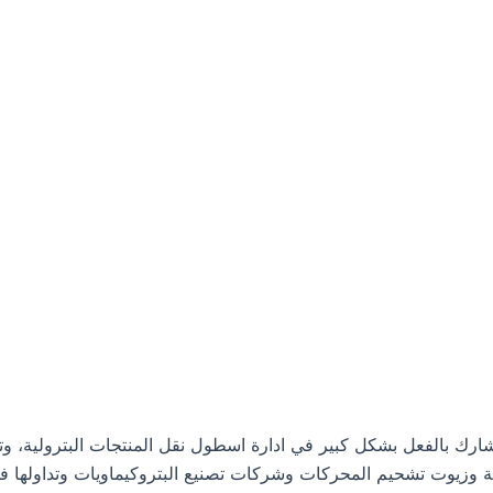
م شركة نفط الخليج، وهي تشارك بالفعل بشكل كبير في ادارة اسطول نقل المنتجا
ية وزيوت تشحيم المحركات وشركات تصنيع البتروكيماويات وتداولها في 