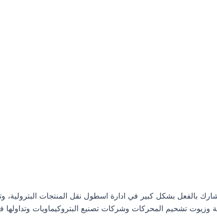
م شركة نفط الخليج، وهي تشارك بالفعل بشكل كبير في ادارة اسطول نقل المنتجا
ية وزيوت تشحيم المحركات وشركات تصنيع البتروكيماويات وتداولها في 