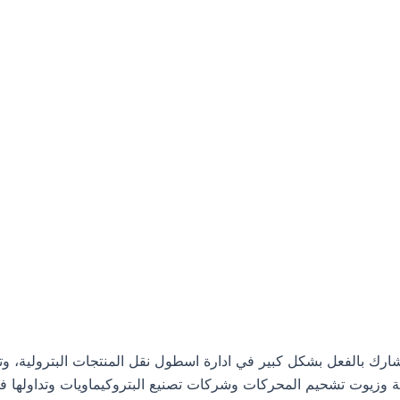
م شركة نفط الخليج، وهي تشارك بالفعل بشكل كبير في ادارة اسطول نقل المنتجا
ية وزيوت تشحيم المحركات وشركات تصنيع البتروكيماويات وتداولها في 