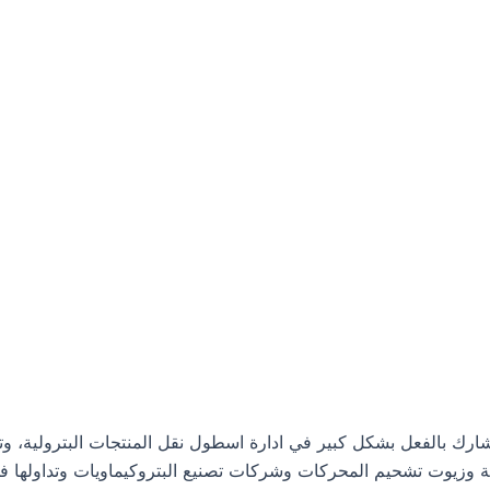
م شركة نفط الخليج، وهي تشارك بالفعل بشكل كبير في ادارة اسطول نقل المنتجا
ية وزيوت تشحيم المحركات وشركات تصنيع البتروكيماويات وتداولها في 